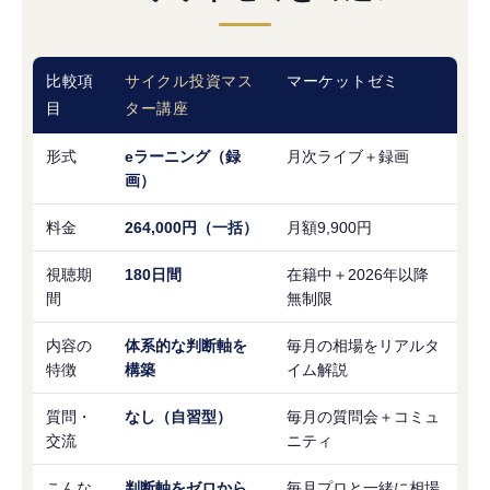
比較項
サイクル投資マス
マーケットゼミ
目
ター講座
形式
eラーニング（録
月次ライブ＋録画
画）
料金
264,000円（一括）
月額9,900円
視聴期
180日間
在籍中＋2026年以降
間
無制限
内容の
体系的な判断軸を
毎月の相場をリアルタ
特徴
構築
イム解説
質問・
なし（自習型）
毎月の質問会＋コミュ
交流
ニティ
こんな
判断軸をゼロから
毎月プロと一緒に相場